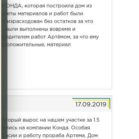
й КОНДА, которая построила дом из
асчеты материалов и работ были
л израсходован без остатков за что
ты были выполнены вовремя и
зводителем работ Артёмом, за что ему
ия положительные, материал
17.09.2019
который вырос на нашем участке за 1.5
овились на компании Конда. Особая
стасии и работу прораба Артема. Дом