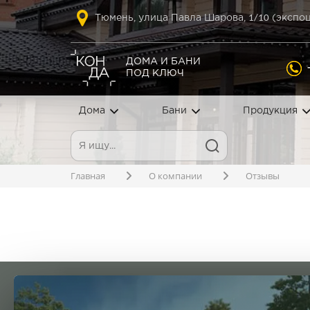
1
/10
Тюмень, улица Павла Шарова,
(экспоц
ДОМА И БАНИ
ПОД КЛЮЧ
Дома
Бани
Продукция
Главная
О компании
Отзывы
Сергей В.