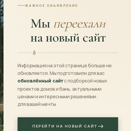
ВАЖНОЕ ОБЪЯВЛЕНИЕ
Имел благоприятный опыт работы с компание
профилированного бруса на нашем участке. Р
Мы
переехали
произведены быстро и корректно. Материал бы
спасибо инженеру компании Анастасии. Рабо
на новый сайт
качественно, с осуществлением контроля прои
отдельная благодарность. В целом впечатлен
качественный, рекомендую!
Информация на этой странице больше не
обновляется. Мы подготовили для вас
с подборкой новых
обновлённый сайт
проектов домов и бань, актуальными
ценами и интересными решениями
для вашей мечты.
Хочется поблагодарить команду Конда за дом 
месяца.Долго выбирали по стоимости и остан
ПЕРЕЙТИ НА НОВЫЙ САЙТ
благодарность в консультации менеджера Ана