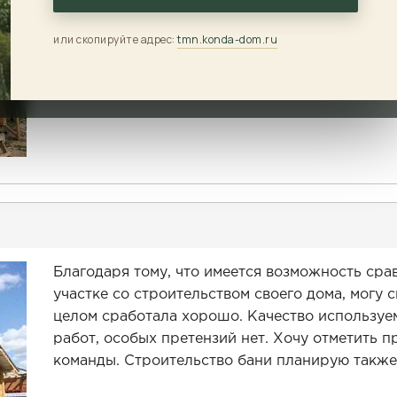
построен по технологии, брус был обработан
обработке бруса и рекомендованы следующие 
или скопируйте адрес:
tmn.konda-dom.ru
адрес которого много комплиментов от соседе
Благодаря тому, что имеется возможность сра
участке со строительством своего дома, могу
целом сработала хорошо. Качество используе
работ, особых претензий нет. Хочу отметить 
команды. Строительство бани планирую так