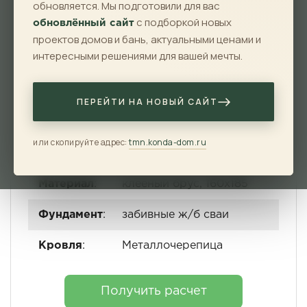
Площадь
Габариты
обновляется. Мы подготовили для вас
с подборкой новых
обновлённый сайт
2
139 м
10x15 м
проектов домов и бань, актуальными ценами и
интересными решениями для вашей мечты.
Санузлов
Комнат
1
1
ПЕРЕЙТИ НА НОВЫЙ САЙТ
или скопируйте адрес:
tmn.konda-dom.ru
Особенности
:
с верандой
Материал
:
клееный брус, 160x185
Фундамент
:
забивные ж/б сваи
Кровля
:
Металлочерепица
Получить расчет