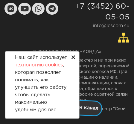
+7 (3452) 60-
05-05
info@lescom.su
© 2010-2026 ООО ПК «КОНДА»
+
Наш сайт использует
Сайт носит информационный характер и ни при каких
технологию cookies
,
условиях не является публичной офертой, определяемой
положением статьи 437 Гражданского кодекса РФ. Для
которая позволяет
получения актуальной информации о наличии,
понимать, как
стоимости указанных проектов, комплектации, сроках
улучшить его работу,
производства и строительства, обращайтесь к
специалистам отдела продаж по форме обратной связи
чтобы сделать
или по телефонам.
максимально
1
/10
Тюмень, улица Павла Шарова,
(экспоцентр "Свой
удобным для вас.
дом")
Пн-Пт: с 08:30 до 17:30