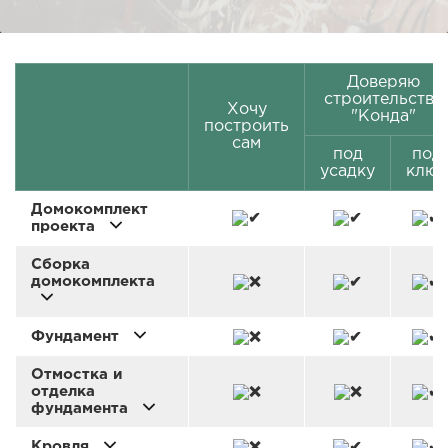
Доверяю
строительство
Хочу
"Конда"
построить
сам
под
под
усадку
ключ
Домокомплект
проекта
Сборка
домокомплекта
Фундамент
Отмостка и
отделка
фундамента
Кровля